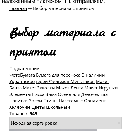
“наложенным платежом” НЕ отправляем.
Главная
⇾
Выбор материала с принтом
Выбор материала с
принтом
Подкатегории:
ФотоБумага
Бумага для переноса
В наличии
Украинское
герои Фильмов Мультиков
Макет
Банта
Макет Заколки
Макет Лента
Макет Игрушки
Элементы
Пасха
Зима
Осень
для Девочек
Еда
Напитки
Звери Птицы Насекомые
Орнамент
Хэллоуин
Цветы
Школьный
Товаров:
545