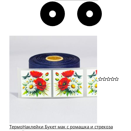
ТермоНаклейки Букет мак с ромашка и стрекоза