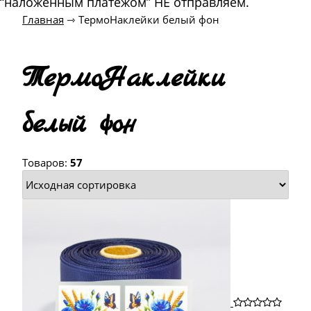
“наложенным платежом” НЕ отправляем.
Главная
⇾
ТермоНаклейки белый фон
ТермоНаклейки
белый фон
Товаров:
57