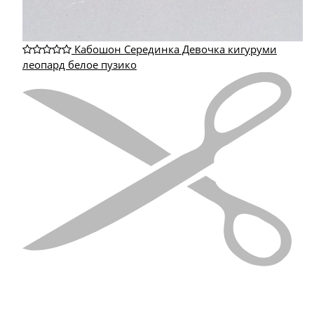
Кабошон Серединка Девочка кигуруми
леопард белое пузико