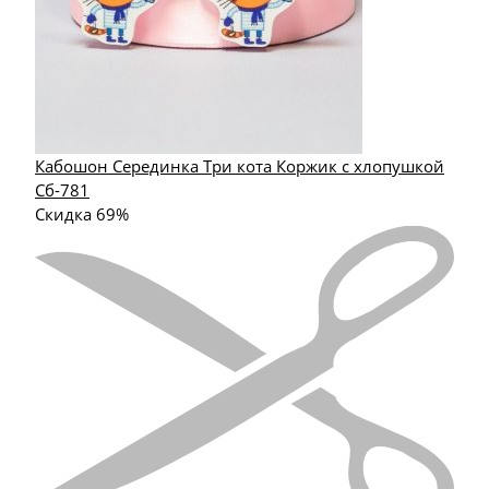
Кабошон Серединка Три кота Коржик с хлопушкой
Сб-781
Скидка 69%