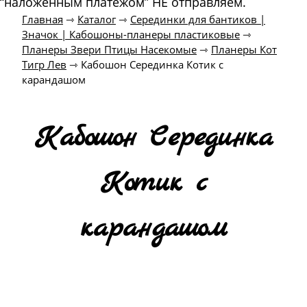
“наложенным платежом” НЕ отправляем.
Главная
⇾
Каталог
⇾
Серединки для бантиков |
Значок | Кабошоны-планеры пластиковые
⇾
Планеры Звери Птицы Насекомые
⇾
Планеры Кот
Тигр Лев
⇾
Кабошон Серединка Котик с
карандашом
Кабошон Серединка
Котик с
карандашом