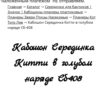
“наложенным платежом” НЕ отправляем.
Главная
⇾
Каталог
⇾
Серединки для бантиков |
Значок | Кабошоны-планеры пластиковые
⇾
Планеры Звери Птицы Насекомые
⇾
Планеры Кот
Тигр Лев
⇾
Кабошон Серединка Китти в голубом
наряде Сб-408
Кабошон Серединка
Китти в голубом
наряде Сб-408