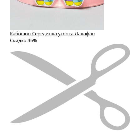
Кабошон Серединка уточка Лалафан
Скидка 46%