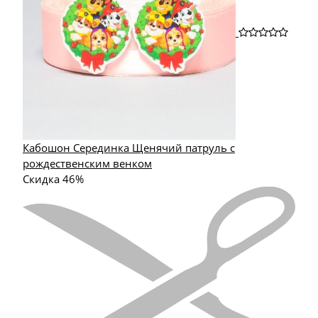
Кабошон Серединка Щенячий патруль с
рождественским венком
Скидка 46%