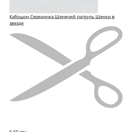
Кабошон Серединка Щенячий патруль Щенки в
звезде
6.50
грн.