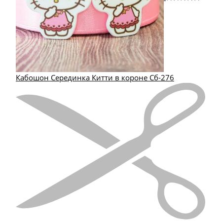
Кабошон Серединка Китти в короне Сб-276