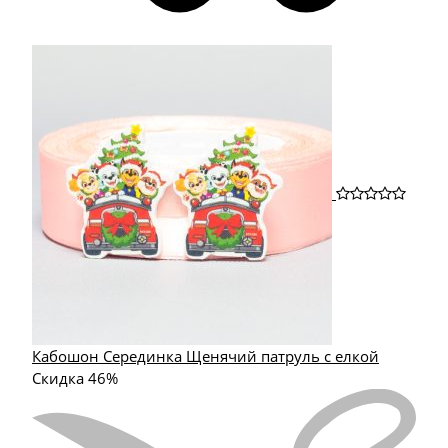
Кабошон Серединка Щенячий патруль с елкой
Скидка 46%