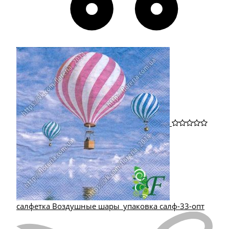
салфетка Воздушные шары_упаковка салф-33-опт