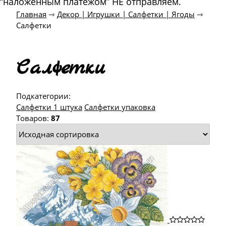
“наложенным платежом” НЕ отправляем.
Главная
⇾
Декор | Игрушки | Салфетки | Ягоды
⇾
Салфетки
Салфетки
Подкатегории:
Салфетки 1 штука
Салфетки упаковка
Товаров:
87