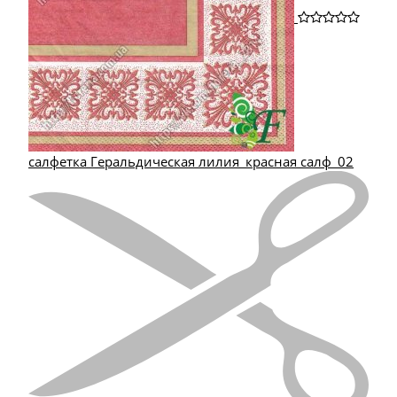
салфетка Геральдическая лилия_красная салф_02