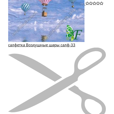
салфетка Воздушные шары салф-33