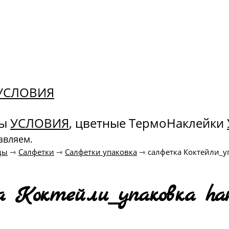
. УСЛОВИЯ
ны
УСЛОВИЯ
, цветные ТермоНаклейки
авляем.
ды
⇾
Салфетки
⇾
Салфетки упаковка
⇾
салфетка Коктейли_у
а Коктейли_упаковка han