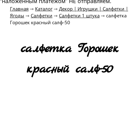
“наложенным платежом” НЕ отправляем.
Главная
⇾
Каталог
⇾
Декор | Игрушки | Салфетки |
Ягоды
⇾
Салфетки
⇾
Салфетки 1 штука
⇾
салфетка
Горошек красный салф-50
салфетка Горошек
красный салф-50