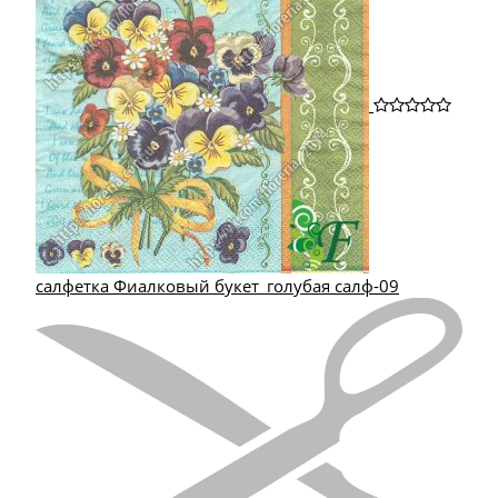
салфетка Фиалковый букет_голубая салф-09