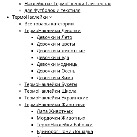
Наклейка из ТермоПленки Глиттерная
для Футболок и текстиля
ТермоНаклейки
Все товары категории
ТермоНаклейки Девочки
Девочки и Лето
Девочки и цветы
Девочки и животные
Девочки и еда
Девочки модницы
Девочки и Осень
Девочки и Зима
ТермоНаклейки Букеты
ТермоНаклейки Школа
ТермоНаклейки Украинские
ТермоНаклейки Животные
Лапа Животных
Мордочки Животных
ТермоНаклейки Бабочки
Единорог Пони Лошадка