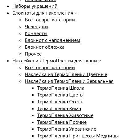
Наборы украшений
Блокноты для накопления
Все товары категории
Челенджи
Конверты
Блокнот с наполнением
Блокнот обложка
Прочее
Наклейка из ТермоПленки для ткани
Все товары категории
Наклейка из ТермоПленки Цветные
Наклейка из ТермоПленки Зеркальная
ТермоПленка Школа
ТермоПленка Цветы
ТермоПленка Осень
ТермоПленка Зима
ТермоПленка Животные
ТермоПленка Прочие
ТермоПленка Украинские
ТермоПленка Принцессы Модницы