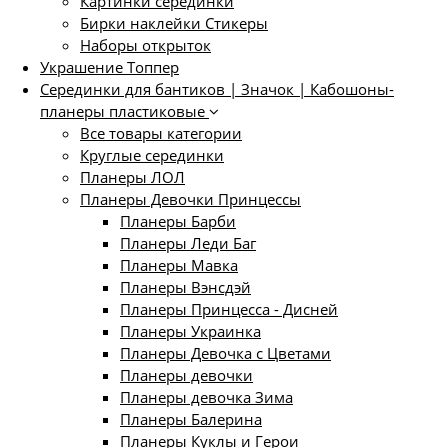
Картинки серединки
Бирки наклейки Стикеры
Наборы открыток
Украшение Топпер
Серединки для бантиков | Значок | Кабошоны-
планеры пластиковые
Все товары категории
Круглые серединки
Планеры ЛОЛ
Планеры Девочки Принцессы
Планеры Барби
Планеры Леди Баг
Планеры Мавка
Планеры Вэнсдэй
Планеры Принцесса - Дисней
Планеры Украинка
Планеры Девочка с Цветами
Планеры девочки
Планеры девочка Зима
Планеры Балерина
Планеры Куклы и Герои