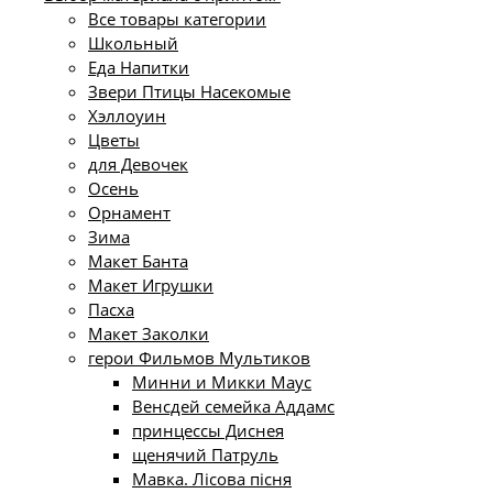
Все товары категории
Школьный
Еда Напитки
Звери Птицы Насекомые
Хэллоуин
Цветы
для Девочек
Осень
Орнамент
Зима
Макет Банта
Макет Игрушки
Пасха
Макет Заколки
герои Фильмов Мультиков
Минни и Микки Маус
Венсдей семейка Аддамс
принцессы Диснея
щенячий Патруль
Мавка. Лісова пісня