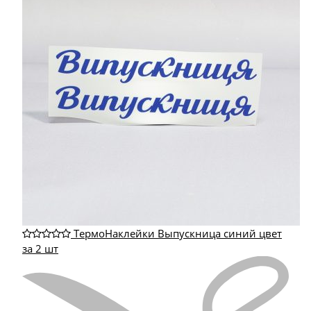
ТермоНаклейки Выпускница синий цвет
за 2 шт