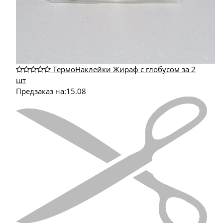
ТермоНаклейки Жираф с глобусом за 2
шт
Предзаказ на:
15.08