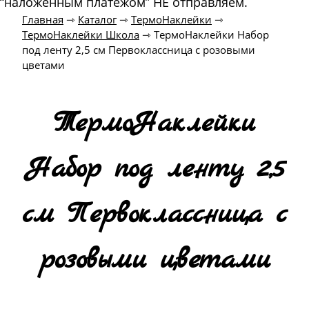
“наложенным платежом” НЕ отправляем.
Главная
⇾
Каталог
⇾
ТермоНаклейки
⇾
ТермоНаклейки Школа
⇾
ТермоНаклейки Набор
под ленту 2,5 см Первоклассница с розовыми
цветами
ТермоНаклейки
Набор под ленту 2,5
см Первоклассница с
розовыми цветами