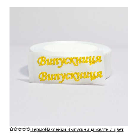
ТермоНаклейки Выпускница желтый цвет