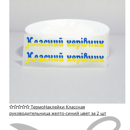
ТермоНаклейки Классная
руководительница желто-синий цвет за 2 шт