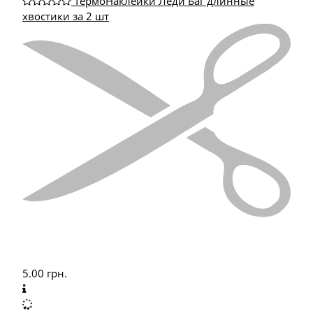
ТермоНаклейки Леди Баг длинные
хвостики за 2 шт
5.00
грн.