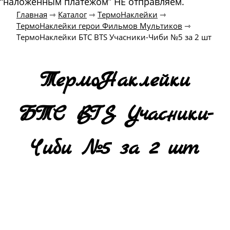
“наложенным платежом” НЕ отправляем.
Главная
⇾
Каталог
⇾
ТермоНаклейки
⇾
ТермоНаклейки герои Фильмов Мультиков
⇾
ТермоНаклейки БТС BTS Учасники-Чиби №5 за 2 шт
ТермоНаклейки
БТС BTS Учасники-
Чиби №5 за 2 шт