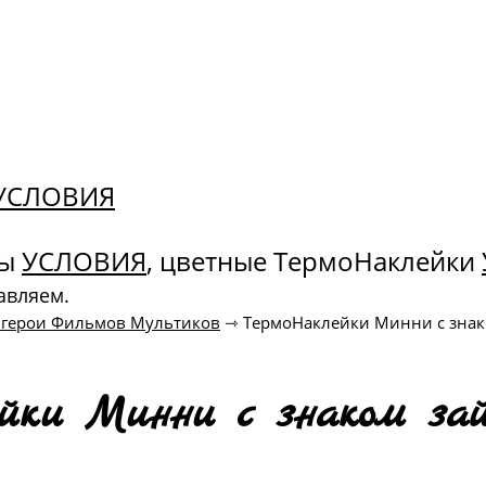
. УСЛОВИЯ
ны
УСЛОВИЯ
, цветные ТермоНаклейки
авляем.
 герои Фильмов Мультиков
⇾
ТермоНаклейки Минни с знако
йки Минни с знаком зай