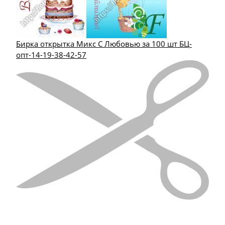
Бирка открытка Микс С Любовью за 100 шт БЦ-
опт-14-19-38-42-57