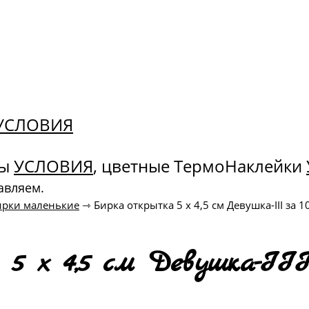
. УСЛОВИЯ
ны
УСЛОВИЯ
, цветные ТермоНаклейки
авляем.
ирки маленькие
⇾
Бирка открытка 5 х 4,5 см Девушка-III за 1
5 х 4,5 см Девушка-II