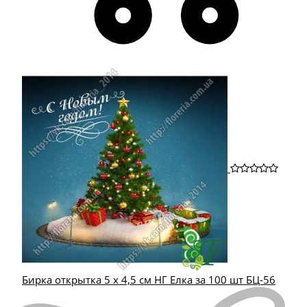
Бирка открытка 5 х 4,5 см НГ Елка за 100 шт БЦ-56