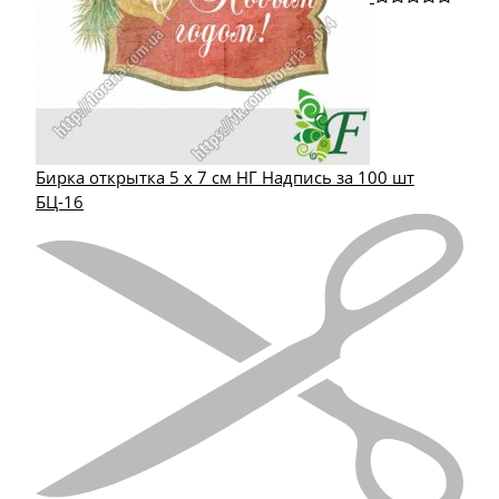
Бирка открытка 5 х 7 см НГ Надпись за 100 шт
БЦ-16