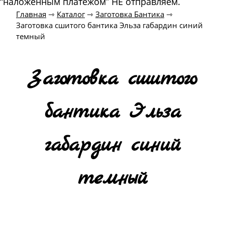
“наложенным платежом” НЕ отправляем.
Главная
⇾
Каталог
⇾
Заготовка Бантика
⇾
Заготовка сшитого бантика Эльза габардин синий
темный
Заготовка сшитого
бантика Эльза
габардин синий
темный