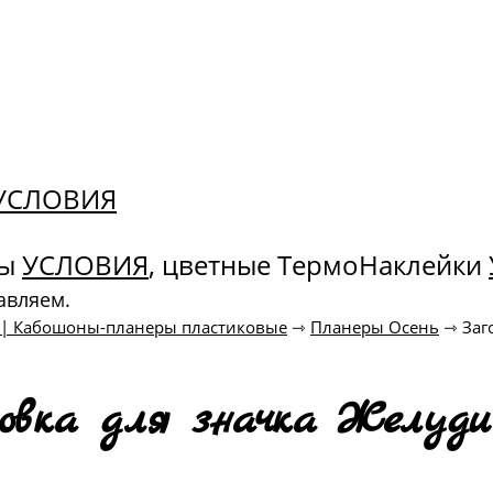
. УСЛОВИЯ
ны
УСЛОВИЯ
, цветные ТермоНаклейки
авляем.
к | Кабошоны-планеры пластиковые
⇾
Планеры Осень
⇾
Заг
овка для значка Желуди 