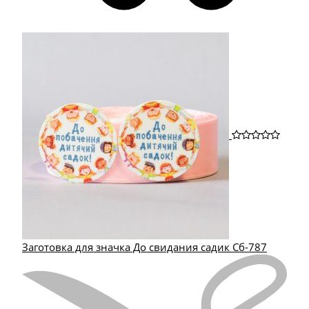
Заготовка для значка До свидания садик Сб-787