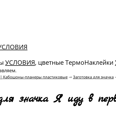
. УСЛОВИЯ
ны
УСЛОВИЯ
, цветные ТермоНаклейки
авляем.
к | Кабошоны-планеры пластиковые
⇾
Заготовка для значка
для значка Я иду в первы