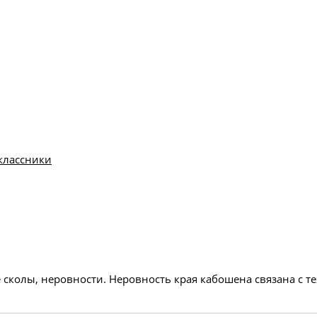
классники
 сколы, неровности. Неровность края кабошена связана с 