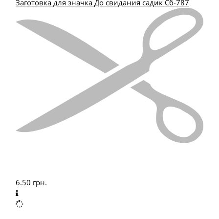
Заготовка для значка До свидания садик Сб-787
6.50
грн.