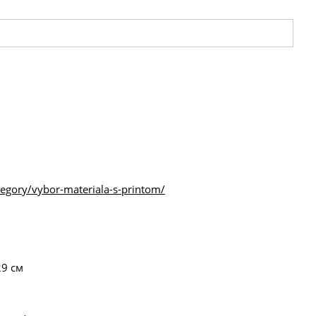
tegory/vybor-materiala-s-printom/
29 см