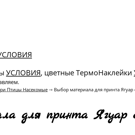
. УСЛОВИЯ
ны
УСЛОВИЯ
, цветные ТермоНаклейки
авляем.
ери Птицы Насекомые
⇾
Выбор материала для принта Ягуар
ла для принта Ягуар 