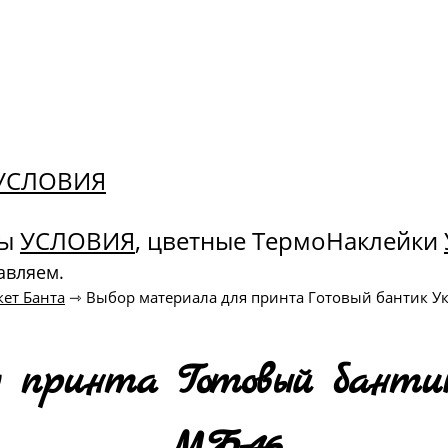
. УСЛОВИЯ
ны
УСЛОВИЯ
, цветные ТермоНаклейки
авляем.
ет Банта
⇾
Выбор материала для принта Готовый бантик У
 принта Готовый банти