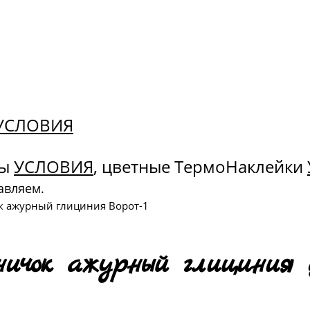
. УСЛОВИЯ
ны
УСЛОВИЯ
, цветные ТермоНаклейки
авляем.
к ажурный глициния Ворот-1
ичок ажурный глициния 