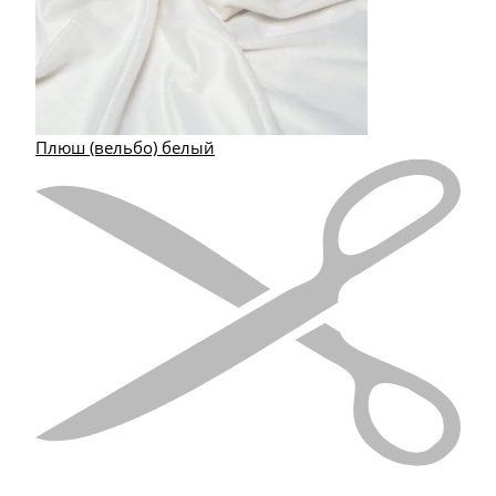
Плюш (вельбо) белый