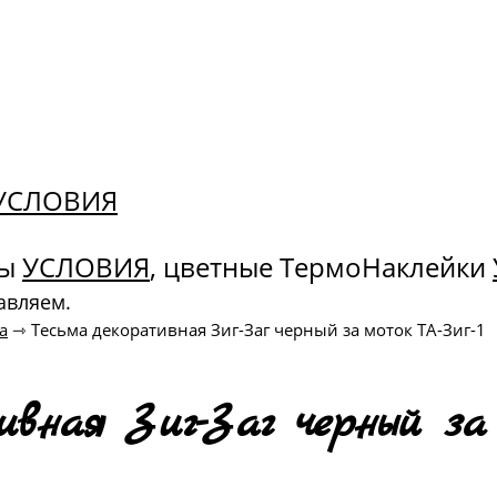
. УСЛОВИЯ
ны
УСЛОВИЯ
, цветные ТермоНаклейки
авляем.
а
⇾
Тесьма декоративная Зиг-Заг черный за моток ТА-Зиг-1
ивная Зиг-Заг черный за