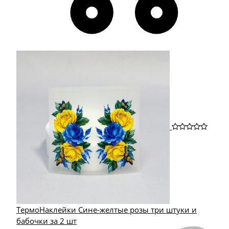
ТермоНаклейки Сине-желтые розы три штуки и
бабочки за 2 шт