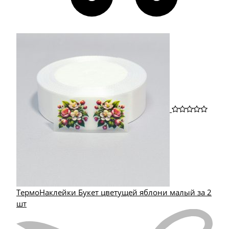
ТермоНаклейки Букет цветущей яблони малый за 2
шт