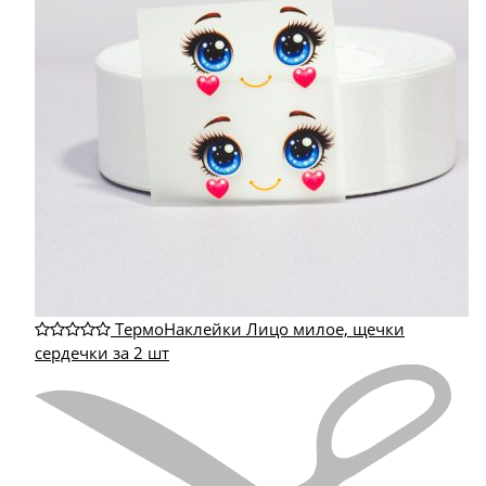
ТермоНаклейки Лицо милое, щечки
сердечки за 2 шт