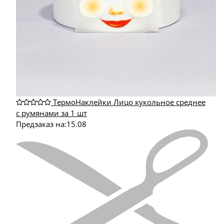
ТермоНаклейки Лицо кукольное среднее
с румянами за 1 шт
Предзаказ на:
15.08