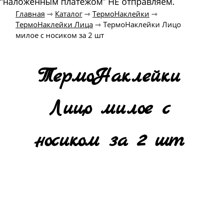
“наложенным платежом” НЕ отправляем.
Главная
⇾
Каталог
⇾
ТермоНаклейки
⇾
ТермоНаклейки Лица
⇾
ТермоНаклейки Лицо
милое с носиком за 2 шт
ТермоНаклейки
Лицо милое с
носиком за 2 шт