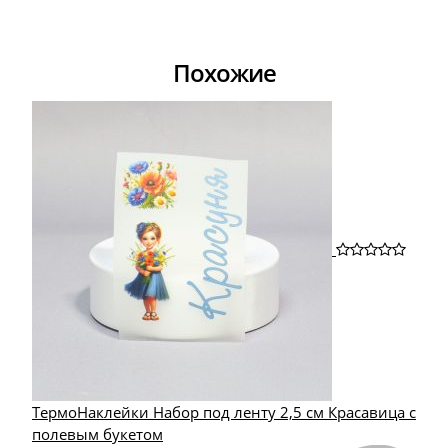
Похожие
ТермоНаклейки Набор под ленту 2,5 см Красавица с
полевым букетом