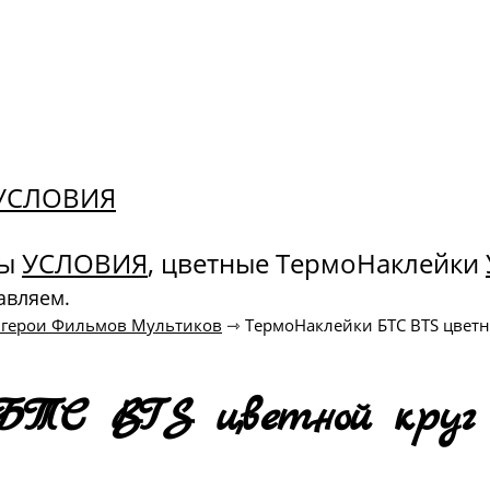
. УСЛОВИЯ
ны
УСЛОВИЯ
, цветные ТермоНаклейки
авляем.
 герои Фильмов Мультиков
⇾
ТермоНаклейки БТС BTS цветно
БТС BTS цветной круг 