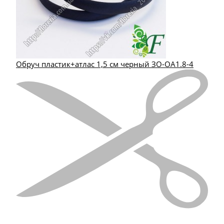
Обруч пластик+атлас 1,5 см черный ЗО-ОА1.8-4