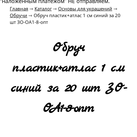
“наложенным платежом” НЕ отправляем.
Главная
⇾
Каталог
⇾
Основы для украшений
⇾
Обручи
⇾
Обруч пластик+атлас 1 см синий за 20
шт ЗО-ОА1-8-опт
Обруч
пластик+атлас 1 см
синий за 20 шт ЗО-
ОА1-8-опт