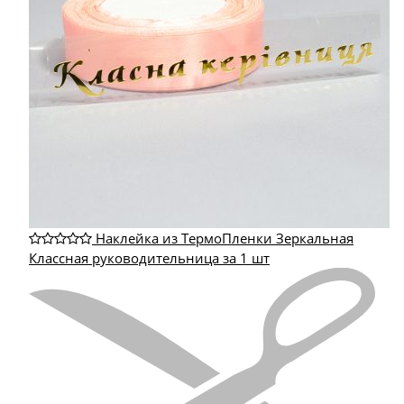
Наклейка из ТермоПленки Зеркальная
Классная руководительница за 1 шт