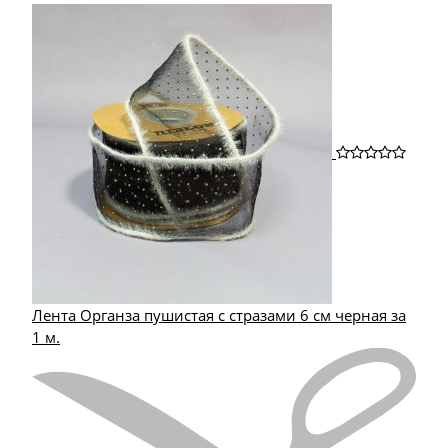
Лента Органза пушистая с стразами 6 см черная за
1 м.