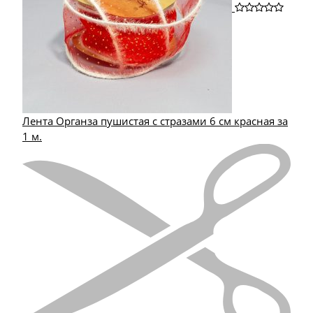
Лента Органза пушистая с стразами 6 см красная за
1 м.