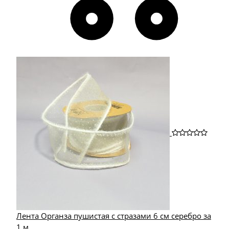
Лента Органза пушистая с стразами 6 см серебро за
1 м.