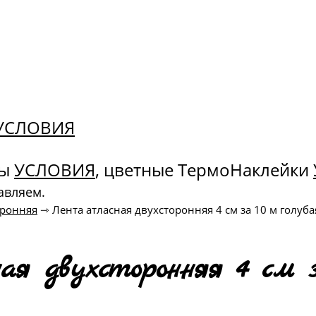
. УСЛОВИЯ
ны
УСЛОВИЯ
, цветные ТермоНаклейки
авляем.
оронняя
⇾
Лента атласная двухсторонняя 4 см за 10 м голуба
я двухсторонняя 4 см з