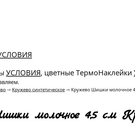
. УСЛОВИЯ
ны
УСЛОВИЯ
, цветные ТермоНаклейки
авляем.
ево
⇾
Кружево синтетическое
⇾
Кружево Шишки молочное 4,
ишки молочное 4,5 см Кр