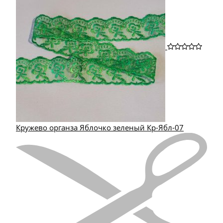
Кружево органза Яблочко зеленый Кр-Ябл-07