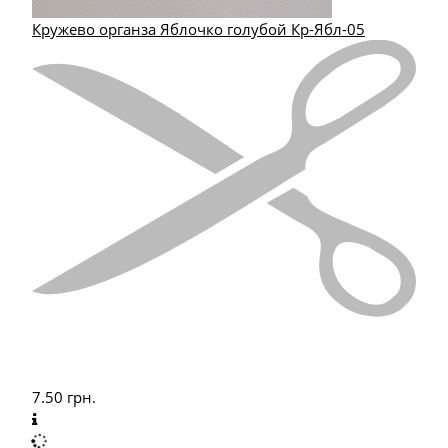
Кружево органза Яблочко голубой Кр-Ябл-05
7.50
грн.