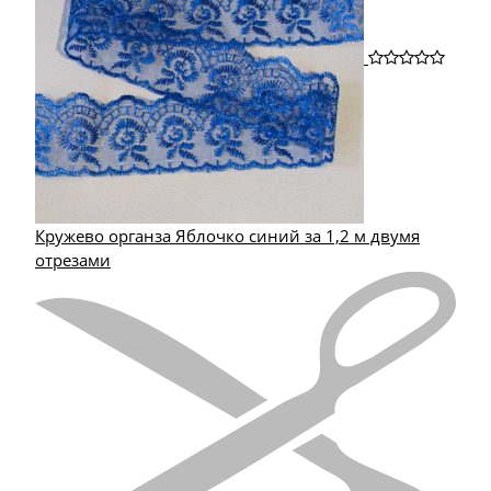
Кружево органза Яблочко синий за 1,2 м двумя
отрезами