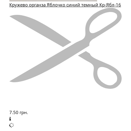
Кружево органза Яблочко синий темный Кр-Ябл-16
7.50
грн.