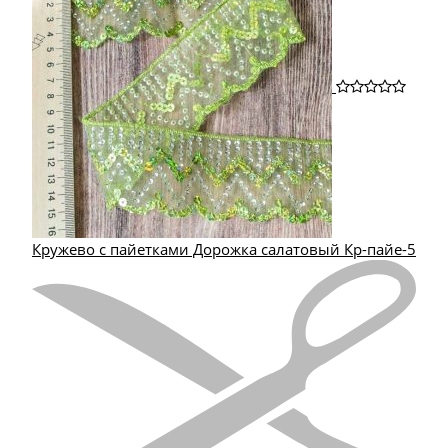
Кружево с пайетками Дорожка салатовый Кр-пайе-5