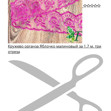
Кружево органза Яблочко малиновый за 1.7 м. три
отреза