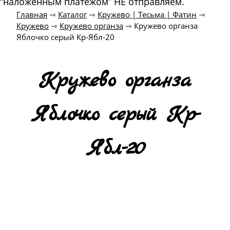
“наложенным платежом” НЕ отправляем.
Главная
⇾
Каталог
⇾
Кружево | Тесьма | Фатин
⇾
Кружево
⇾
Кружево органза
⇾
Кружево органза
Яблочко серый Кр-Ябл-20
Кружево органза
Яблочко серый Кр-
Ябл-20