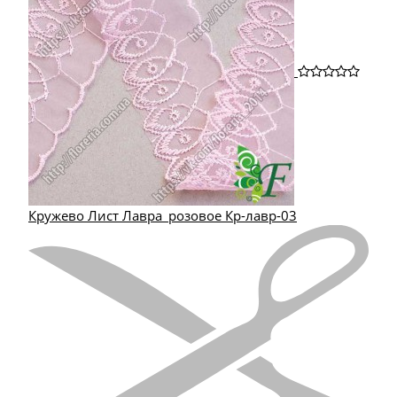
Кружево Лист Лавра_розовое Кр-лавр-03