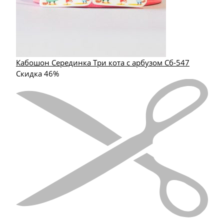
Кабошон Серединка Три кота с арбузом Сб-547
Скидка 46%