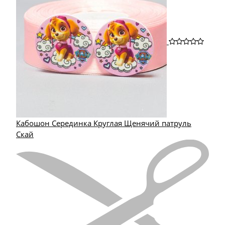
Кабошон Серединка Круглая Щенячий патруль
Скай