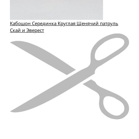
Кабошон Серединка Круглая Щенячий патруль
Скай и Эверест