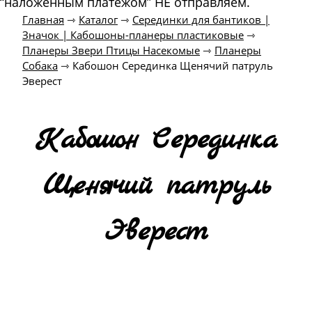
“наложенным платежом” НЕ отправляем.
Главная
⇾
Каталог
⇾
Серединки для бантиков |
Значок | Кабошоны-планеры пластиковые
⇾
Планеры Звери Птицы Насекомые
⇾
Планеры
Собака
⇾
Кабошон Серединка Щенячий патруль
Эверест
Кабошон Серединка
Щенячий патруль
Эверест