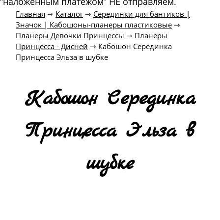
“наложенным платежом” НЕ отправляем.
Главная
⇾
Каталог
⇾
Серединки для бантиков |
Значок | Кабошоны-планеры пластиковые
⇾
Планеры Девочки Принцессы
⇾
Планеры
Принцесса - Дисней
⇾
Кабошон Серединка
Принцесса Эльза в шубке
Кабошон Серединка
Принцесса Эльза в
шубке