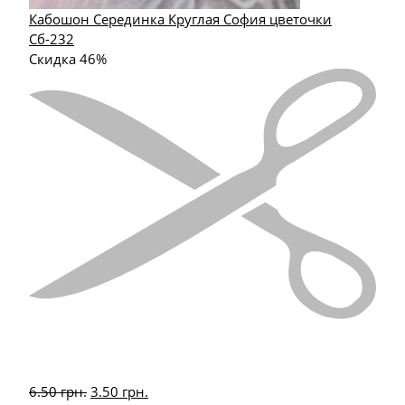
Кабошон Серединка Круглая София цветочки
Сб-232
Скидка 46%
6.50
грн.
3.50
грн.