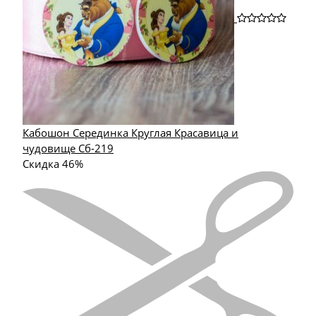
Кабошон Серединка Круглая Красавица и
чудовище Сб-219
Скидка 46%