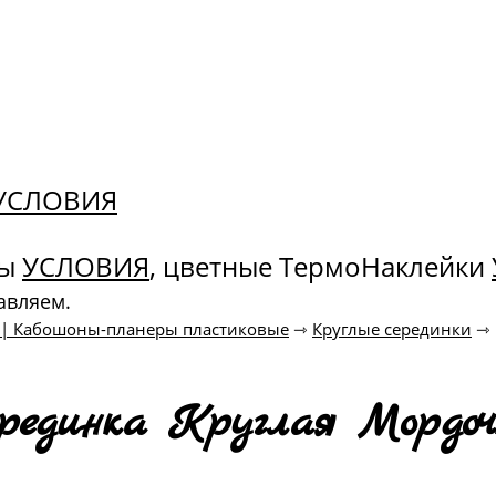
. УСЛОВИЯ
ны
УСЛОВИЯ
, цветные ТермоНаклейки
авляем.
к | Кабошоны-планеры пластиковые
⇾
Круглые серединки
⇾
рединка Круглая Мордочк