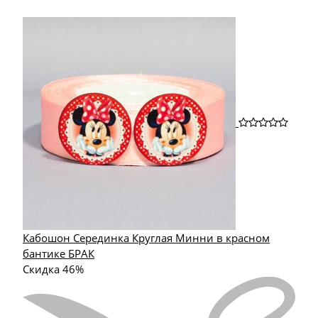
Кабошон Серединка Круглая Минни в красном
бантике БРАК
Скидка 46%