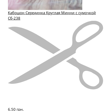
Кабошон Серединка Круглая Минни с сумочкой
Сб-238
6.50
грн.