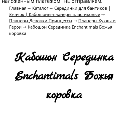
“наложенным платежом” НЕ отправляем.
Главная
⇾
Каталог
⇾
Серединки для бантиков |
Значок | Кабошоны-планеры пластиковые
⇾
Планеры Девочки Принцессы
⇾
Планеры Куклы и
Герои
⇾
Кабошон Серединка Enchantimals Божья
коровка
Кабошон Серединка
Enchantimals Божья
коровка