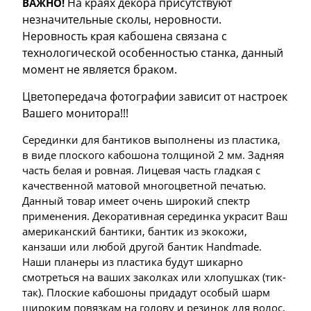
На краях декора присутствуют
ВАЖНО!
незначительные сколы, неровности.
Неровность края кабошена связана с
технологической особенностью станка, данный
момент не является браком.
Цветопередача фотографии зависит от настроек
Вашего монитора!!!
Серединки для бантиков выполнены из пластика,
в виде плоского кабошона толщиной 2 мм. Задняя
часть белая и ровная. Лицевая часть гладкая с
качественной матовой многоцветной печатью.
Данный товар имеет очень широкий спектр
применения. Декоративная серединка украсит Ваш
американский бантики, бантик из экокожи,
канзаши или любой другой бантик Handmade.
Наши планеры из пластика будут шикарно
смотреться на ваших заколках или хлопушках (тик-
так). Плоские кабошоны придадут особый шарм
широким повязкам на голову и резинок для волос.