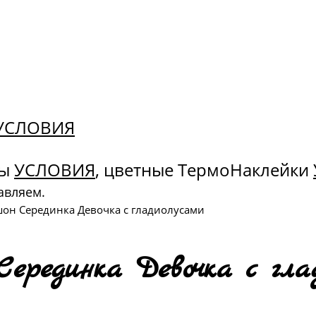
. УСЛОВИЯ
ны
УСЛОВИЯ
, цветные ТермоНаклейки
авляем.
он Серединка Девочка с гладиолусами
Серединка Девочка с гла