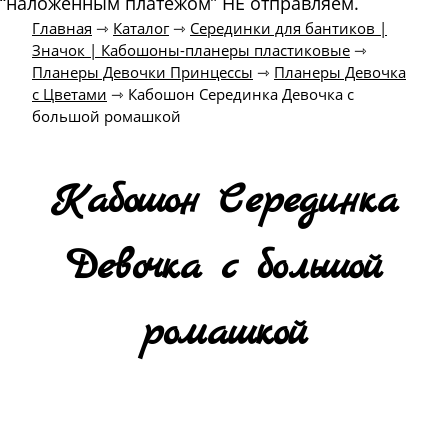
“наложенным платежом” НЕ отправляем.
Главная
⇾
Каталог
⇾
Серединки для бантиков |
Значок | Кабошоны-планеры пластиковые
⇾
Планеры Девочки Принцессы
⇾
Планеры Девочка
с Цветами
⇾
Кабошон Серединка Девочка с
большой ромашкой
Кабошон Серединка
Девочка с большой
ромашкой