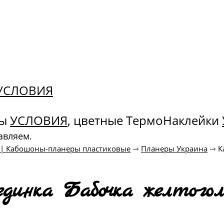
. УСЛОВИЯ
ны
УСЛОВИЯ
, цветные ТермоНаклейки
авляем.
к | Кабошоны-планеры пластиковые
⇾
Планеры Украина
⇾
К
динка Бабочка желто-гол