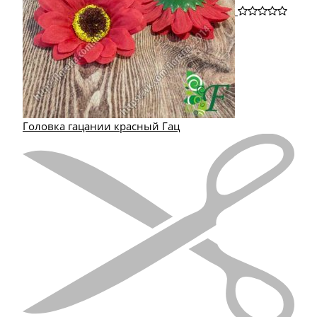
Головка гацании красный Гац