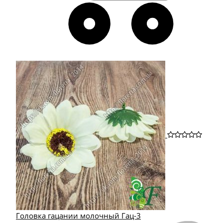
Головка гацании молочный Гац-3