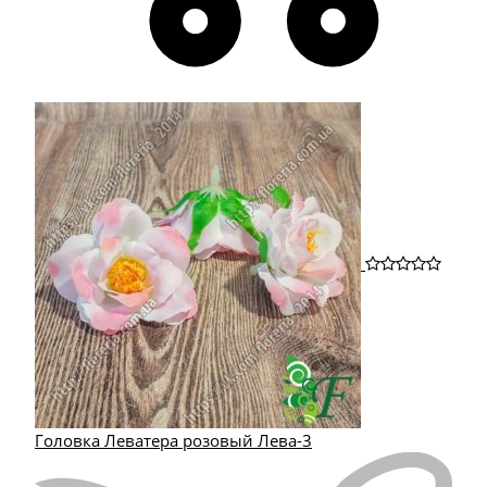
Головка Леватера розовый Лева-3