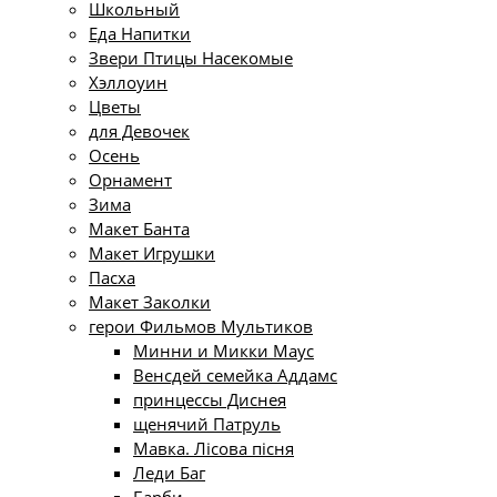
Школьный
Еда Напитки
Звери Птицы Насекомые
Хэллоуин
Цветы
для Девочек
Осень
Орнамент
Зима
Макет Банта
Макет Игрушки
Пасха
Макет Заколки
герои Фильмов Мультиков
Минни и Микки Маус
Венсдей семейка Аддамс
принцессы Диснея
щенячий Патруль
Мавка. Лісова пісня
Леди Баг
Барби