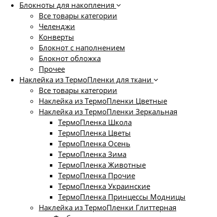
Блокноты для накопления
Все товары категории
Челенджи
Конверты
Блокнот с наполнением
Блокнот обложка
Прочее
Наклейка из ТермоПленки для ткани
Все товары категории
Наклейка из ТермоПленки Цветные
Наклейка из ТермоПленки Зеркальная
ТермоПленка Школа
ТермоПленка Цветы
ТермоПленка Осень
ТермоПленка Зима
ТермоПленка Животные
ТермоПленка Прочие
ТермоПленка Украинские
ТермоПленка Принцессы Модницы
Наклейка из ТермоПленки Глиттерная