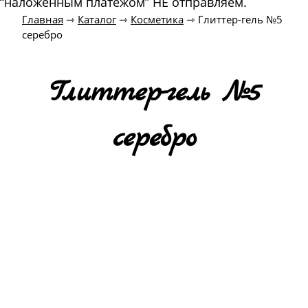
“наложенным платежом” НЕ отправляем.
Главная
⇾
Каталог
⇾
Косметика
⇾
Глиттер-гель №5
серебро
Глиттер-гель №5
серебро