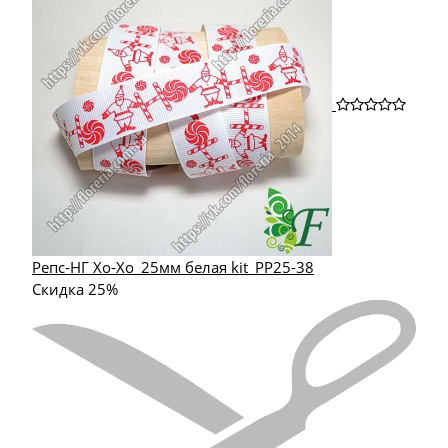
Репс-НГ Хо-Хо_25мм белая kit_РР25-38
Скидка 25%