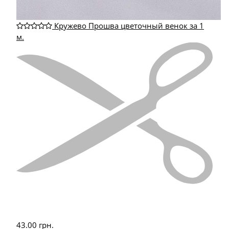
Кружево Прошва цветочный венок за 1
м.
43.00
грн.