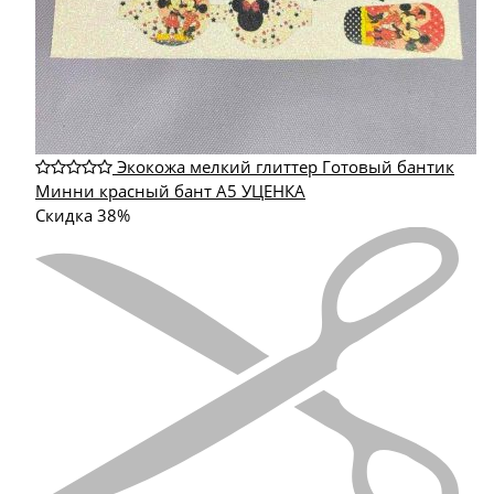
Экокожа мелкий глиттер Готовый бантик
Минни красный бант А5 УЦЕНКА
Скидка 38%