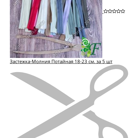
Застежка-Молния Потайная 18-23 см. за 5 шт