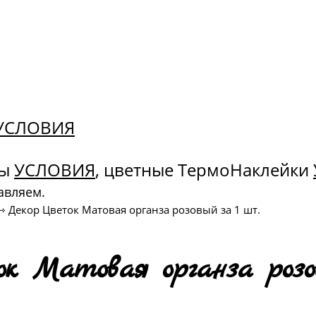
. УСЛОВИЯ
ны
УСЛОВИЯ
, цветные ТермоНаклейки
авляем.
⇾
Декор Цветок Матовая органза розовый за 1 шт.
к Матовая органза розо